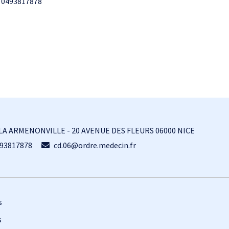
0493817878
LA ARMENONVILLE - 20 AVENUE DES FLEURS 06000 NICE
93817878
cd.06@ordre.medecin.fr
s
s