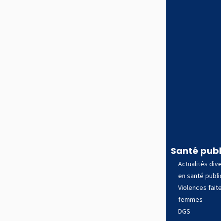
Santé pub
Actualités div
en santé publ
Violences fait
femmes
DGS