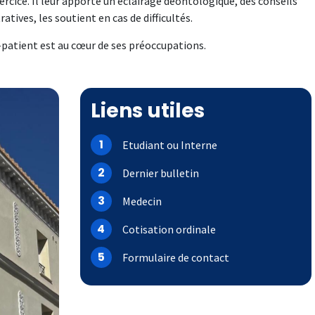
xercice. Il leur apporte un éclairage déontologique, des conseils
tives, les soutient en cas de difficultés.
n-patient est au cœur de ses préoccupations.
Liens utiles
1
Etudiant ou Interne
2
Dernier bulletin
3
Medecin
4
Cotisation ordinale
5
Formulaire de contact