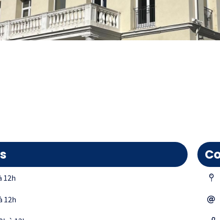
s
Co
à 12h
à 12h