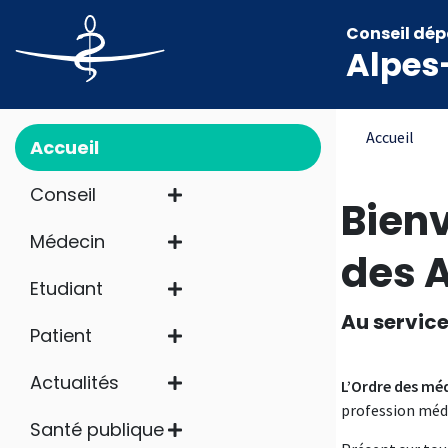
Aller au contenu principal
Panneau de gestion des cookies
Conseil dép
Alpes
Main navigation
Fil d'
Accueil
Accueil
Conseil
Bienv
Médecin
des 
Etudiant
Au service
Patient
Actualités
L’Ordre des mé
profession médi
Santé publique