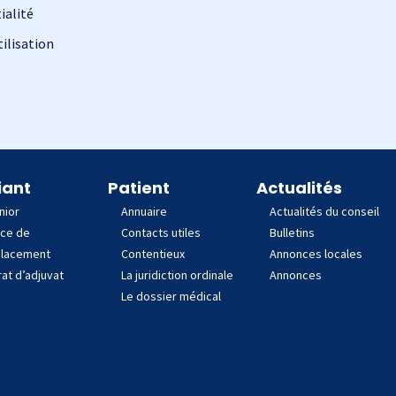
ialité
ilisation
iant
Patient
Actualités
nior
Annuaire
Actualités du conseil
nce de
Contacts utiles
Bulletins
lacement
Contentieux
Annonces locales
at d’adjuvat
La juridiction ordinale
Annonces
Le dossier médical