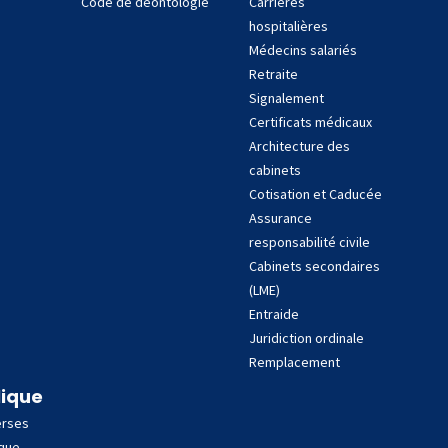
Code de déontologie
Carrières
hospitalières
Médecins salariés
Retraite
Signalement
Certificats médicaux
Architecture des
cabinets
Cotisation et Caducée
Assurance
responsabilité civile
Cabinets secondaires
(LME)
Entraide
Juridiction ordinale
Remplacement
lique
erses
ique