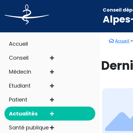
Aller au contenu principal
Panneau de gestion des cookies
Conseil dép
Alpes
Main navigation
Fil d'
Accueil
Accueil
Conseil
Derni
Médecin
Etudiant
Patient
Actualités
Santé publique