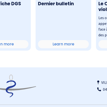
fiche DGS
Dernier bulletin
Le 
vio
mé
Les 
appel
face 
des p
rn more
Learn more
VIL
04