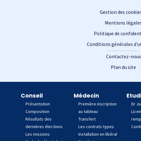
Gestion des cookie
Mentions légale
Politique de confident
Conditions générales d'ut
Contactez-nous
Plan du site
 site
Conseil
Médecin
Etud
Présentation
Première inscription
Dr Ju
Composition
au tableau
Lice
Résultats des
Transfert
remp
dernières élections
Les contrats types
Contr
Les missions
Installation en libéral