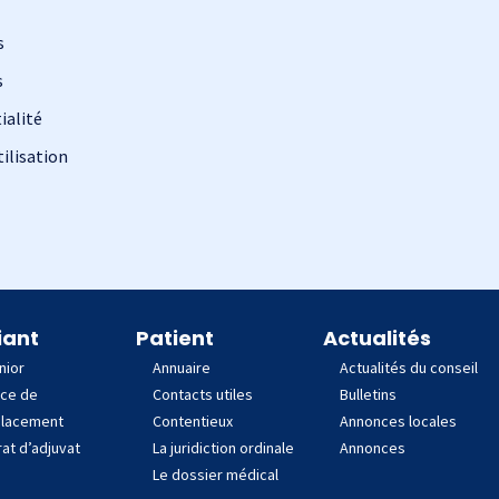
s
s
ialité
ilisation
iant
Patient
Actualités
nior
Annuaire
Actualités du conseil
nce de
Contacts utiles
Bulletins
lacement
Contentieux
Annonces locales
at d’adjuvat
La juridiction ordinale
Annonces
Le dossier médical