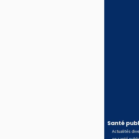
Santé pub
Actualités div
en santé publ