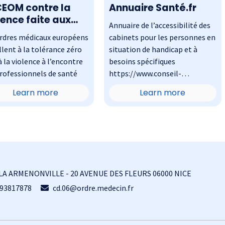
CEOM contre la
Annuaire Santé.fr
lence faite aux
Annuaire de l’accessibilité des
decins
ordres médicaux européens
cabinets pour les personnes en
lent à la tolérance zéro
situation de handicap et à
à la violence à l’encontre
besoins spécifiques
rofessionnels de santé
https://www.conseil-
national.medecin.fr/annuaire
Learn more
Learn more
LA ARMENONVILLE - 20 AVENUE DES FLEURS 06000 NICE
93817878
cd.06@ordre.medecin.fr