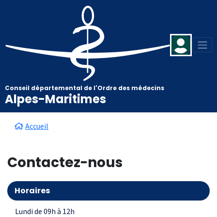
Aller au contenu principal
Panneau de gestion des cookies
Conseil départemental de l'Ordre des médecins
Alpes-Maritimes
Fil d'Ariane
Accueil
Contactez-nous
Horaires
Lundi de 09h à 12h