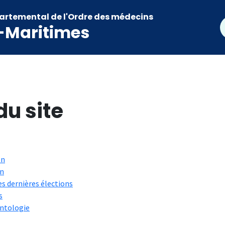
artemental de l'Ordre des médecins
R
-Maritimes
Ariane
du site
on
n
es dernières élections
s
ntologie