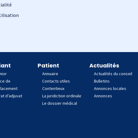
ialité
ilisation
iant
Patient
Actualités
nior
Annuaire
Actualités du conseil
nce de
Contacts utiles
Bulletins
lacement
Contentieux
Annonces locales
at d’adjuvat
La juridiction ordinale
Annonces
Le dossier médical