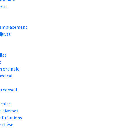
ent
 remplacement
djuvat
iles
x
on ordinale
médical
u conseil
cales
 diverses
et réunions
e thèse