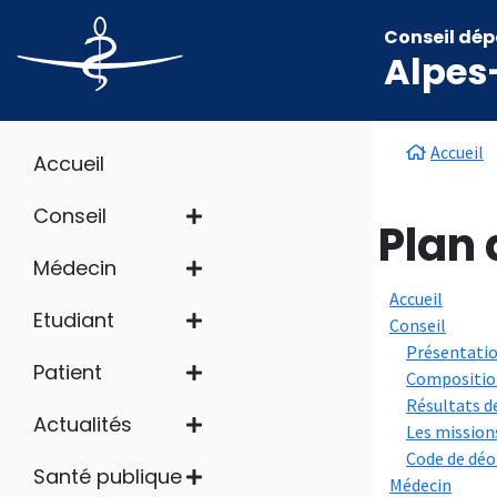
Aller au contenu principal
Panneau de gestion des cookies
Conseil dép
Alpes
Main navigation
Fil d'
Accueil
Accueil
Conseil
Plan 
Médecin
Accueil
Etudiant
Conseil
Présentati
Patient
Compositio
Résultats d
Actualités
Les mission
Code de déo
Santé publique
Médecin