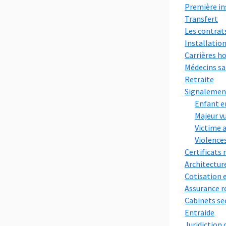
Première in
Transfert
Les contrat
Installation
Carrières ho
Médecins sa
Retraite
Signalemen
Enfant e
Majeur v
Victime 
Violence
Certificats
Architectur
Cotisation 
Assurance re
Cabinets se
Entraide
Juridiction 