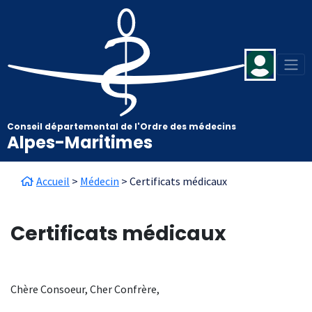
Aller au contenu principal
Panneau de gestion des cookies
Conseil départemental de l'Ordre des médecins
Alpes-Maritimes
Fil d'Ariane
Accueil
Médecin
Certificats médicaux
Certificats médicaux
Chère Consoeur, Cher Confrère,