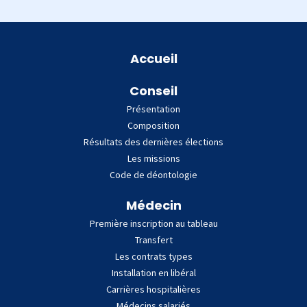
Plan du site
Accueil
Conseil
Présentation
Composition
Résultats des dernières élections
Les missions
Code de déontologie
Médecin
Première inscription au tableau
Transfert
Les contrats types
Installation en libéral
Carrières hospitalières
Médecins salariés