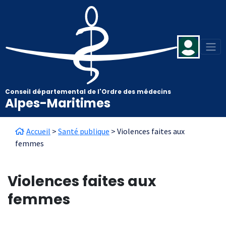
Aller au contenu principal
Panneau de gestion des cookies
Conseil départemental de l'Ordre des médecins
Alpes-Maritimes
Fil d'Ariane
Accueil
Santé publique
Violences faites aux
femmes
Violences faites aux
femmes