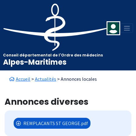
Aller au contenu principal
Panneau de gestion des cookies
Conseil départemental de l'Ordre des médecins
Alpes-Maritimes
Fil d'Ariane
Accueil
Actualités
Annonces locales
Annonces diverses
REMPLACANTS ST GEORGE.pdf