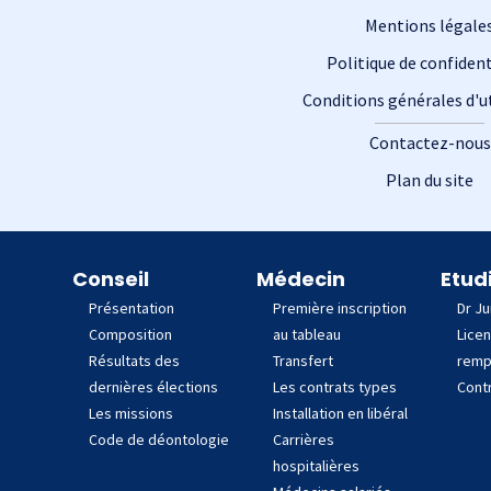
Mentions légale
Politique de confident
Conditions générales d'ut
Contactez-nous
Plan du site
 site
Conseil
Médecin
Etud
Présentation
Première inscription
Dr Ju
Composition
au tableau
Lice
Résultats des
Transfert
remp
dernières élections
Les contrats types
Contr
Les missions
Installation en libéral
Code de déontologie
Carrières
hospitalières