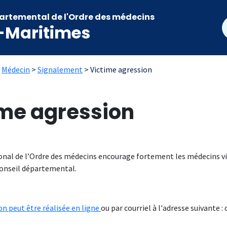
artemental de l'Ordre des médecins
R
-Maritimes
Ariane
Médecin
Signalement
Victime agression
ime agression
onal de l’Ordre des médecins encourage fortement les médecins vic
conseil départemental.
on peut être réalisée en ligne
ou par courriel à l'adresse suivante 