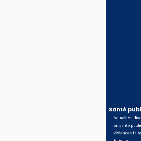
Santé pub
Actualités div
en santé publ
Violences fait
femmes