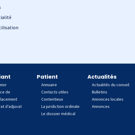
s
ialité
ilisation
iant
Patient
Actualités
nior
Annuaire
Actualités du conseil
nce de
Contacts utiles
Bulletins
lacement
Contentieux
Annonces locales
at d’adjuvat
La juridiction ordinale
Annonces
Le dossier médical