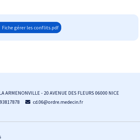
Fiche gérer les conflits.pdf
LA ARMENONVILLE - 20 AVENUE DES FLEURS 06000 NICE
93817878
cd.06@ordre.medecin.fr
s