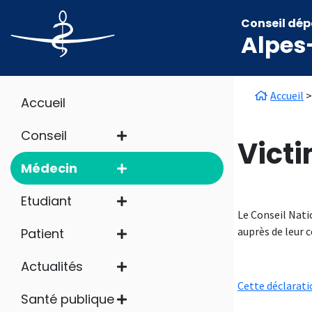
Aller au contenu principal
Panneau de gestion des cookies
Conseil dép
Alpes
Main navigation
Fil d'
Accueil
Accueil
Conseil
Vict
Médecin
Etudiant
Le Conseil Nati
auprès de leur 
Patient
Actualités
Cette déclarati
Santé publique