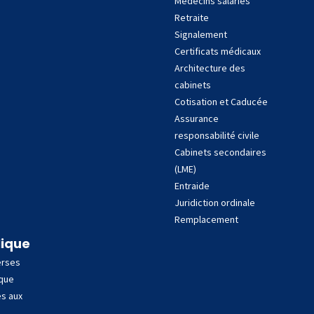
Médecins salariés
Retraite
Signalement
Certificats médicaux
Architecture des
cabinets
Cotisation et Caducée
Assurance
responsabilité civile
Cabinets secondaires
(LME)
Entraide
Juridiction ordinale
Remplacement
lique
erses
ique
es aux